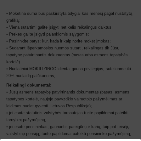
• Mokėtina suma bus paskirstyta tolygiai kas mėnesį pagal nustatytą
grafiką;
• Viena sutartimi galite įsigyti net kelis reikalingus daiktus;
• Prekes galite įsigyti palankiomis sąlygomis;
• Pasirinkite patys: kur, kada ir kaip norite mokėt įmokas;
• Sudarant išperkamosios nuomos sutartį, reikalingas tik Jūsų
tapatybę patvirtinantis dokumentas (pasas arba asmens tapatybės
kortelė).
• Nuolatiniai MOKILIZINGO klientai gauna privilegijas, suteikiame iki
20% nuolaidą palūkanoms;
Reikalingi dokumentai:
• Jūsų asmens tapatybę patvirtinantis dokumentas (pasas, asmens
tapatybės kortelė, naujojo pavyzdžio vairuotojo pažymėjimas ar
leidimas nuolat gyventi Lietuvos Respublikoje);
• jei esate statutinis valstybės tarnautojas turite papildomai pateikti
tarnybinį pažymėjimą;
• jei esate pensininkas, gaunantis pareigūnų ir karių, taip pat teisėjų
valstybinę pensiją, turite papildomai pateikti pensininko pažymėjimą;
• jei esate ūkininkas, turite pateikti ūkininko ūkio įregistravimo