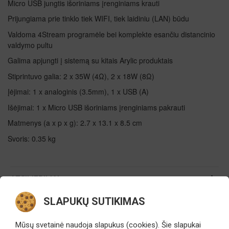
Micro USB jungtis išoriniams įrenginiams krauti
Prijungiama prie tinklo tiek WIFI, tiek laidiniu (LAN) būdu
Valdoma 4Stream programėle bei komplekte esančiu distancinio
valdymo pultu
Galima apjungti į sistemą su kitais Arylic produktais
Stiprintuvo galia: 2 x 35W (4Ω), 2 x 18W (8Ω)
Įėjimai: 1 x analoginis (3.5mm), 1 x USB (A)
Išėjimai: 1 x Micro USB išoriniams įrenginiams pakrauti
Matmenys (a x p x g): 2.7 x 13.1 x 8.5 cm
Svoris: 0.35 kg
ATSILIEPIMAI
TEIRAUTIS
SLAPUKŲ SUTIKIMAS
Modelis:
Arylic A30+
SKU:
vnt.
Mūsų svetainė naudoja slapukus (cookies). Šie slapukai