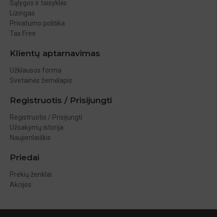
Sąlygos ir taisyklės
Lizingas
Privatumo politika
Tax Free
Klientų aptarnavimas
Užklausos forma
Svetainės žemėlapis
Registruotis / Prisijungti
Registruotis / Prisijungti
Užsakymų istorija
Naujienlaiškis
Priedai
Prekių ženklai
Akcijos