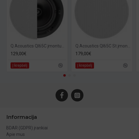
Q Acoustics QI65C įmontuojama kolonėlė
Q Acoustics QI65C St įmontuojama stereo kolonėlė apvaliomis grotelėmis
129,00€
179,00€
Į krepšelį
Į krepšelį
Informacija
BDAR (GDPR) įrankiai
Apie mus