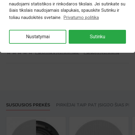
Arylic
naudojami statistikos ir rinkodaros tikslais. Jei sutinkate su
šiais tikslais naudojamais slapukais, spauskite Sutinku ir
toliau naudokitės svetaine.
Privatumo politika
139,00€
Nustatymai
Sutinku
Paremta 0 įvertinimais.
-
Parašyti įvertinimą
SUSIJUSIOS PREKĖS
PIRKĖJAI TAIP PAT ĮSIGIJO ŠIAS PR