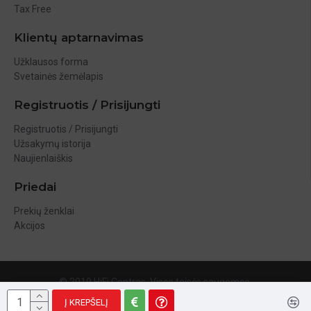
Tax Free
Klientų aptarnavimas
Užklausos forma
Svetainės žemėlapis
Registruotis / Prisijungti
Registruotis / Prisijungti
Užsakymų istorija
Naujienlaiškis
Priedai
Prekių ženklai
Akcijos
© 2019 HiFi Centras. Visos teisės saugomos.
Į KREPŠELĮ
Sprendimas:
TVS.lt