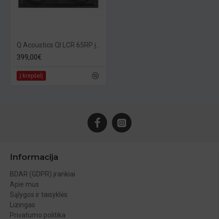
Q Acoustics QI LCR 65RP įmontuojama kolonėlė
399,00€
Į krepšelį
Informacija
BDAR (GDPR) įrankiai
Apie mus
Sąlygos ir taisyklės
Lizingas
Privatumo politika