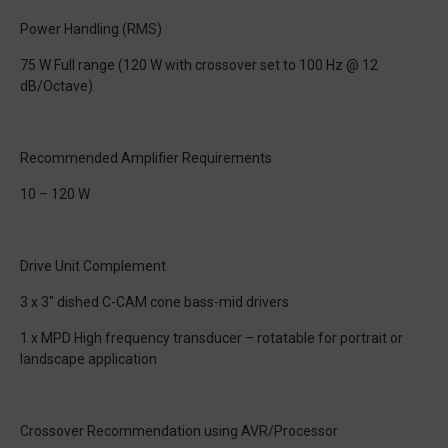
Power Handling (RMS)
75 W Full range (120 W with crossover set to 100 Hz @ 12
dB/Octave)
Recommended Amplifier Requirements
10 – 120 W
Drive Unit Complement
3 x 3" dished C-CAM cone bass-mid drivers
1 x MPD High frequency transducer – rotatable for portrait or
landscape application
Crossover Recommendation using AVR/Processor