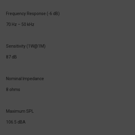
Frequency Response (-6 dB)
70 Hz – 50 kHz
Sensitivity (1W@1M)
87 dB
Nominal Impedance
8 ohms
Maximum SPL
106.5 dBA