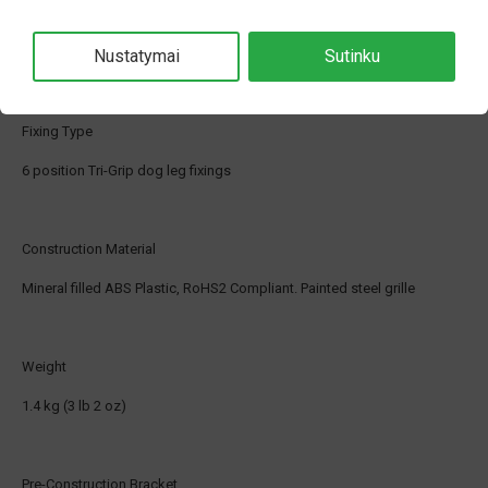
Gold Plated Sprung push terminals – For bare wire connection up to 3
mm2
Nustatymai
Sutinku
Fixing Type
6 position Tri-Grip dog leg fixings
Construction Material
Mineral filled ABS Plastic, RoHS2 Compliant. Painted steel grille
Weight
1.4 kg (3 lb 2 oz)
Pre-Construction Bracket