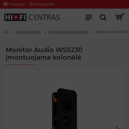
Prisijungti
Registruotis
Garso kolonėlės
Įmontuojamos kolonėlės
Monitor Audio WSS2
Monitor Audio WSS230
įmontuojama kolonėlė