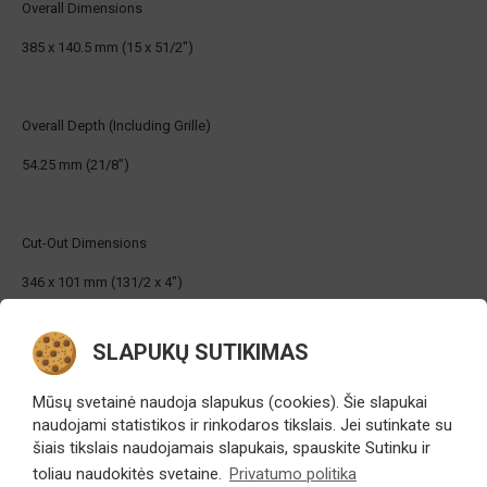
Overall Dimensions
385 x 140.5 mm (15 x 51/2")
Overall Depth (Including Grille)
54.25 mm (21/8")
Cut-Out Dimensions
346 x 101 mm (131/2 x 4")
SLAPUKŲ SUTIKIMAS
Mounting Depth
50 mm (2")
Mūsų svetainė naudoja slapukus (cookies). Šie slapukai
naudojami statistikos ir rinkodaros tikslais. Jei sutinkate su
šiais tikslais naudojamais slapukais, spauskite Sutinku ir
toliau naudokitės svetaine.
Privatumo politika
Connection