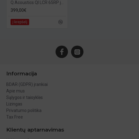
Q Acoustics QI LCR 65RP įmontuojama kolonėlė
399,00€
Į krepšelį
Informacija
BDAR (GDPR) įrankiai
Apie mus
Sąlygos ir taisyklės
Lizingas
Privatumo politika
Tax Free
Klientų aptarnavimas