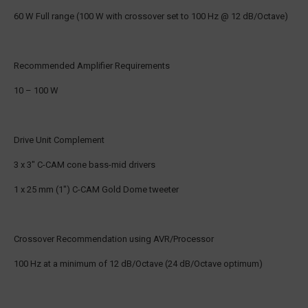
60 W Full range (100 W with crossover set to 100 Hz @ 12 dB/Octave)
Recommended Amplifier Requirements
10 – 100 W
Drive Unit Complement
3 x 3" C-CAM cone bass-mid drivers
1 x 25 mm (1") C-CAM Gold Dome tweeter
Crossover Recommendation using AVR/Processor
100 Hz at a minimum of 12 dB/Octave (24 dB/Octave optimum)