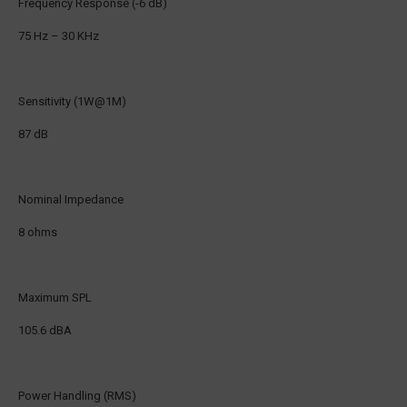
Frequency Response (-6 dB)
75 Hz – 30 KHz
Sensitivity (1W@1M)
87 dB
Nominal Impedance
8 ohms
Maximum SPL
105.6 dBA
Power Handling (RMS)